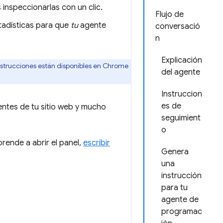
inspeccionarlas con un clic.
Flujo de
tadísticas para que
tu
agente
conversació
n
Explicación
nstrucciones están disponibles en Chrome
del agente
Instruccion
es de
uentes de tu sitio web y mucho
seguimient
o
rende a abrir el panel,
escribir
Genera
una
instrucción
para tu
agente de
programac