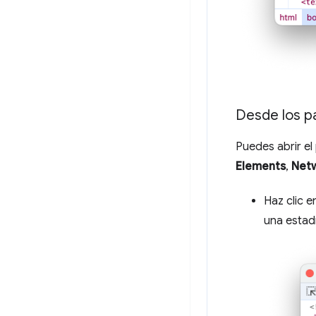
Desde los p
Puedes abrir e
Elements
,
Net
Haz clic e
una estad