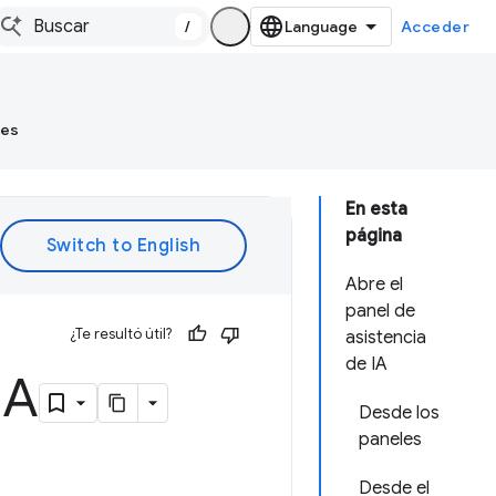
/
Acceder
tes
En esta
página
Abre el
panel de
¿Te resultó útil?
asistencia
de IA
IA
Desde los
paneles
Desde el