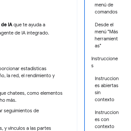
menú de
comandos
 de IA
que te ayuda a
Desde el
menú "Más
agente de IA integrado.
herramient
as"
Instruccione
s
orcionar estadísticas
o, la red, el rendimiento y
Instruccion
es abiertas
sin
 que chatees, como elementos
contexto
cho más.
ar seguimientos de
Instruccion
es con
contexto
 y vínculos a las partes