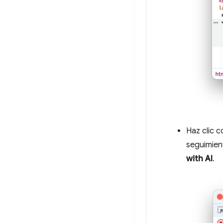
Haz clic c
seguimien
with AI
.