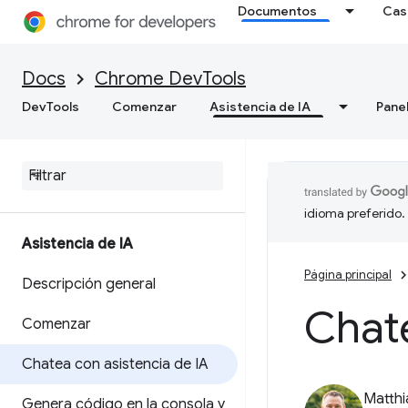
Documentos
Cas
Docs
Chrome DevTools
DevTools
Comenzar
Asistencia de IA
Pane
idioma preferido.
Asistencia de IA
Página principal
Descripción general
Chate
Comenzar
Chatea con asistencia de IA
Matth
Genera código en la consola y