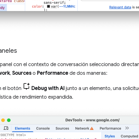
aneles
l panel con el contexto de conversación seleccionado direct
work
,
Sources
o
Performance
de dos maneras:
n el botón
Debug with AI
junto a un elemento, una solicitu
ística de rendimiento expandida.