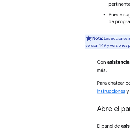
pertinent
Puede sug
de progra
Nota:
Las acciones a
versión 149 y versiones p
Con
asistencia
más.
Para chatear c
instrucciones
y 
Abre el pa
El panel de
asis