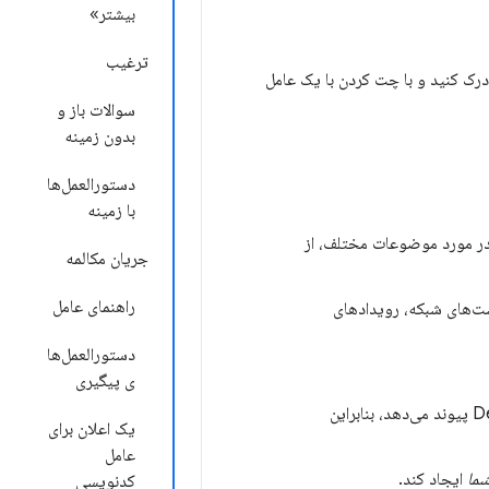
بیشتر»
ترغیب
درک کنید و با چت کردن با یک عامل
سوالات باز و
بدون زمینه
دستورالعمل‌ها
با زمینه
ر مورد موضوعات مختلف، از
جریان مکالمه
راهنمای عامل
ی را برای گفتگو انتخاب می‌کند، مانند عناصر DOM، درخواست‌های شبکه، رویدادهای
دستورالعمل‌ها
ی پیگیری
یک راهنمای گام به گام از اقدامات و دلایل خود ارائه می‌دهد و به بخش‌های مرتبط DevTools پیوند می‌دهد، بنابراین
یک اعلان برای
عامل
ما
ایجاد کند.
کدنویسی