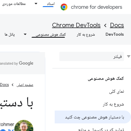
اسناد
مطالعات موردی
Chrome DevTools
Docs
DevTools
شروع به کار
کمک هوش مصنوعی
پانل ها
کمک هوش مصنوعی
صفحه اصلی
Docs
نمای کلی
با دست
شروع به کار
با دستیار هوش مصنوعی چت کنید
Rohmer
تولید کد در کنسول و منابع