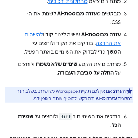
מתחילים צ'אט
מהחלונית 'רכיבים'
.
מבקשים מ
עזרה מבוססת-AI
לשנות את ה-
CSS.
עזרה מבוססת-AI
עשויה ליצור קוד ו
להשהות
את ההרצה
. בודקים את הקוד ולוחצים על
המשך
כדי לבדוק את השינויים באתר הפעיל.
מרחיבים את הקטע
שינויים שלא נשמרו
ולוחצים
על
החלה על סביבת העבודה
.
הערה:
אם אין לכם תיקיית Workspace מקושרת, בשלב הזה
בחלונית
עזרה מ-AI
תתבקשו להוסיף אותה באופן ידני.
בודקים את השינויים ב
diff
ולוחצים על
שמירת
הכל
.