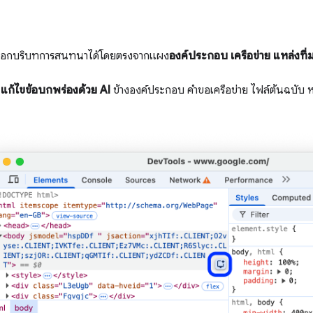
ลือกบริบทการสนทนาได้โดยตรงจากแผง
องค์ประกอบ
เครือข่าย
แหล่งที่
แก้ไขข้อบกพร่องด้วย AI
ข้างองค์ประกอบ คำขอเครือข่าย ไฟล์ต้นฉบับ หร