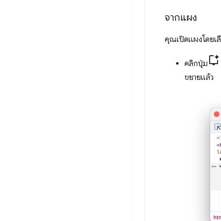
จากแผง
คุณเปิดแผงโดยเ
คลิกปุ่ม
ขยายแล้ว