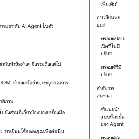
เพิ่มเติม"
การเขียนพร
อมต์
ยการแชทกับ AI Agent ในตัว
พรอมต์ปลาย
เปิดที่ไม่มี
บริบท
วกับหัวข้อต่างๆ ซึ่งรวมถึงแต่ไม่
พรอมต์ที่มี
บริบท
DOM, คำขอเครือข่าย, เหตุการณ์การ
ลำดับการ
สนทนา
ิทธิภาพ
คำแนะนำ
งส่วนที่เกี่ยวข้องของเครื่องมือ
แบบทีละขั้น
ของ Agent
 การเขียนโค้ด
ของคุณ
เพื่อดำเนิน
พรอมต์ต่อ