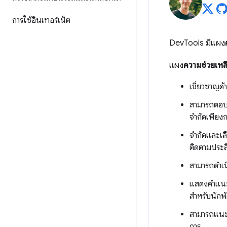
การใช้อินเทอร์เน็ต
DevTools มีแผง
แผง
ความช่วยเหล
เชี่ยวชาญด
สามารถตอบคำ
จำกัดเพียงก
จำกัดและเล
ติดตามประส
สามารถดำเน
แสดงคำแนะน
สำหรับนักพั
สามารถแนะน
การ