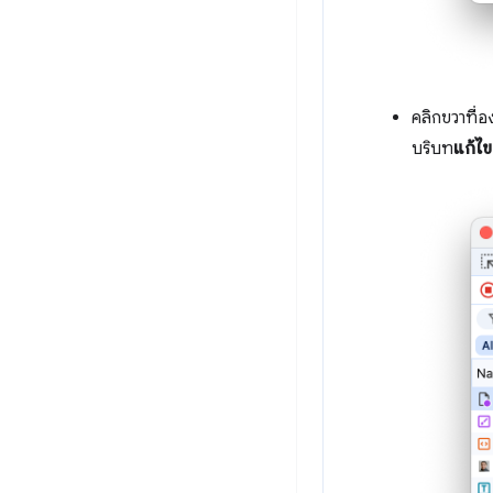
คลิกขวาที่
บริบท
แก้ไข