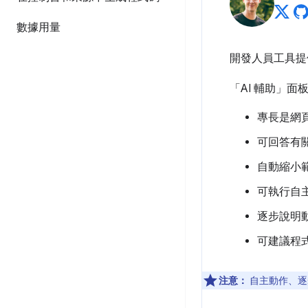
數據用量
開發人員工具
「AI 輔助」
面板
專長是網
可回答有
自動縮小
可執行自
逐步說明
可建議程
注意：
自主動作、逐步