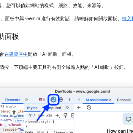
具
，您可以偵錯網站的樣式、網路、效能、來源等。
助」
面板中與 Gemini 進行有效對話，請瞭解如何開啟面板、
輸入
輔助面板
會
在導覽匣中
開啟「AI 輔助」
面板。
請按一下頂端主要工具列右側全域進入點的「AI 輔助」
按鈕。