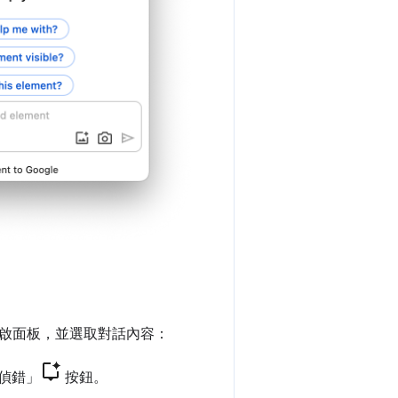
啟面板，並選取對話內容：
 偵錯」
按鈕。