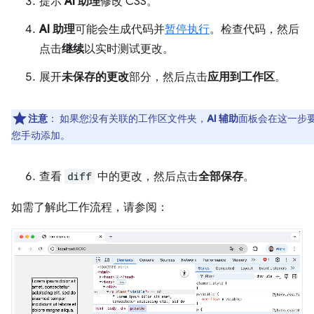
提示
AI 助理
修改 CSS。
AI 助理
可能会生成代码并
暂停执行
。检查代码，然后
点击
继续
以实时测试更改。
展开
未保存的更改
部分，然后点击
应用到工作区
。
注意
：
如果您没有关联的工作区文件夹，
AI 辅助
面板会在这一步
您手动添加。
查看
diff
中的更改，然后点击
全部保存
。
如需了解此工作流程，请参阅：