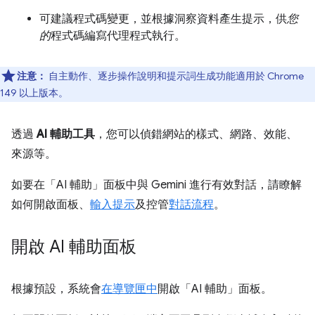
可建議程式碼變更，並根據洞察資料產生提示，供
您
的
程式碼編寫代理程式執行。
注意：
自主動作、逐步操作說明和提示詞生成功能適用於 Chrome
149 以上版本。
透過
AI 輔助工具
，您可以偵錯網站的樣式、網路、效能、
來源等。
如要在「AI 輔助」
面板中與 Gemini 進行有效對話，請瞭解
如何開啟面板、
輸入提示
及控管
對話流程
。
開啟 AI 輔助面板
根據預設，系統會
在導覽匣中
開啟「AI 輔助」
面板。