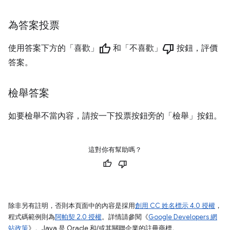
為答案投票
thumb_up
thumb_down
使用答案下方的「喜歡」
和「不喜歡」
按鈕，評價
答案。
檢舉答案
如要檢舉不當內容，請按一下投票按鈕旁的「檢舉」
按鈕。
這對你有幫助嗎？
除非另有註明，否則本頁面中的內容是採用
創用 CC 姓名標示 4.0 授權
，
程式碼範例則為
阿帕契 2.0 授權
。詳情請參閱《
Google Developers 網
站政策
》。Java 是 Oracle 和/或其關聯企業的註冊商標。