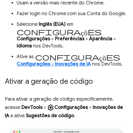
Usam a versão mais recente do Chrome.
Fazer login no Chrome com sua Conta do Google.
Selecione
Inglês (EUA)
em
configurações
Configurações
>
Preferências
>
Aparência
>
Idioma
nos DevTools.
configurações
Ative as
Configurações
>
Inovações de IA
nos DevTools.
Ativar a geração de código
Para ativar a geração de código especificamente,
settings
acesse
DevTools
>
Configurações
>
Inovações de
IA
e ative
Sugestões de código
.