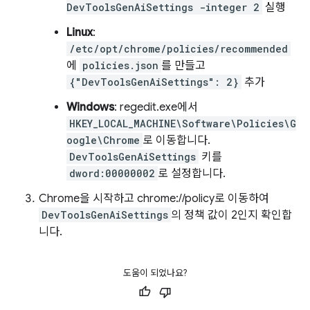
DevToolsGenAiSettings -integer 2
실행
Linux
:
/etc/opt/chrome/policies/recommended
에
policies.json
를 만들고
{"DevToolsGenAiSettings": 2}
추가
Windows
: regedit.exe에서
HKEY_LOCAL_MACHINE\Software\Policies\G
oogle\Chrome
로 이동합니다.
DevToolsGenAiSettings
키를
dword:00000002
로 설정합니다.
Chrome을 시작하고 chrome://policy로 이동하여
DevToolsGenAiSettings
의 정책 값이 2인지 확인합
니다.
도움이 되었나요?