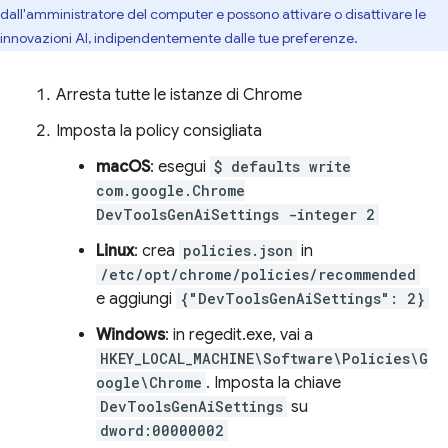
dall'amministratore del computer e possono attivare o disattivare le
innovazioni AI, indipendentemente dalle tue preferenze.
Arresta tutte le istanze di Chrome
Imposta la policy consigliata
macOS
: esegui
$ defaults write
com.google.Chrome
DevToolsGenAiSettings -integer 2
Linux
: crea
policies.json
in
/etc/opt/chrome/policies/recommended
e aggiungi
{"DevToolsGenAiSettings": 2}
Windows
: in regedit.exe, vai a
HKEY_LOCAL_MACHINE\Software\Policies\G
oogle\Chrome
. Imposta la chiave
DevToolsGenAiSettings
su
dword:00000002