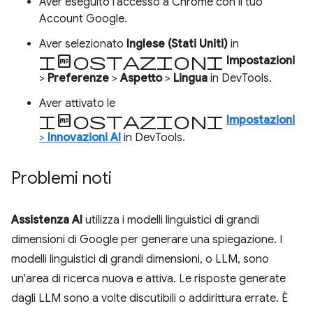
Aver eseguito l'accesso a Chrome con il tuo
Account Google.
Aver selezionato
Inglese (Stati Uniti)
in
impostazioni
Impostazioni
>
Preferenze
>
Aspetto
>
Lingua
in DevTools.
Aver attivato le
impostazioni
Impostazioni
>
Innovazioni AI
in DevTools.
Problemi noti
Assistenza AI
utilizza i modelli linguistici di grandi
dimensioni di Google per generare una spiegazione. I
modelli linguistici di grandi dimensioni, o LLM, sono
un'area di ricerca nuova e attiva. Le risposte generate
dagli LLM sono a volte discutibili o addirittura errate. È