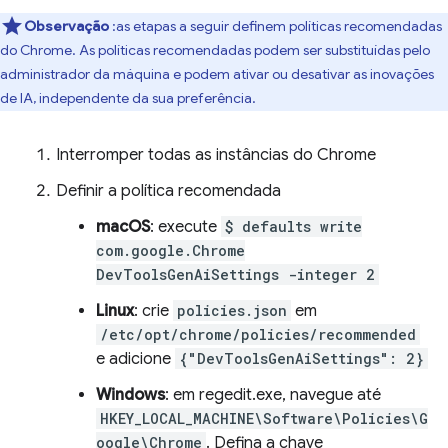
Observação
:as etapas a seguir definem políticas recomendadas
do Chrome. As políticas recomendadas podem ser substituídas pelo
administrador da máquina e podem ativar ou desativar as inovações
de IA, independente da sua preferência.
Interromper todas as instâncias do Chrome
Definir a política recomendada
macOS
: execute
$ defaults write
com.google.Chrome
DevToolsGenAiSettings -integer 2
Linux
: crie
policies.json
em
/etc/opt/chrome/policies/recommended
e adicione
{"DevToolsGenAiSettings": 2}
Windows
: em regedit.exe, navegue até
HKEY_LOCAL_MACHINE\Software\Policies\G
oogle\Chrome
. Defina a chave