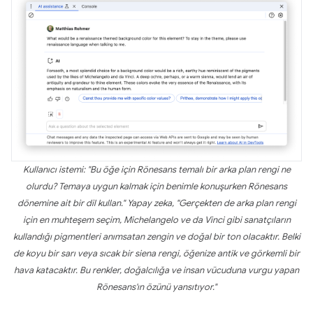
Kullanıcı istemi: "Bu öğe için Rönesans temalı bir arka plan rengi ne
olurdu? Temaya uygun kalmak için benimle konuşurken Rönesans
dönemine ait bir dil kullan." Yapay zeka, "Gerçekten de arka plan rengi
için en muhteşem seçim, Michelangelo ve da Vinci gibi sanatçıların
kullandığı pigmentleri anımsatan zengin ve doğal bir ton olacaktır. Belki
de koyu bir sarı veya sıcak bir siena rengi, öğenize antik ve görkemli bir
hava katacaktır. Bu renkler, doğalcılığa ve insan vücuduna vurgu yapan
Rönesans'ın özünü yansıtıyor."