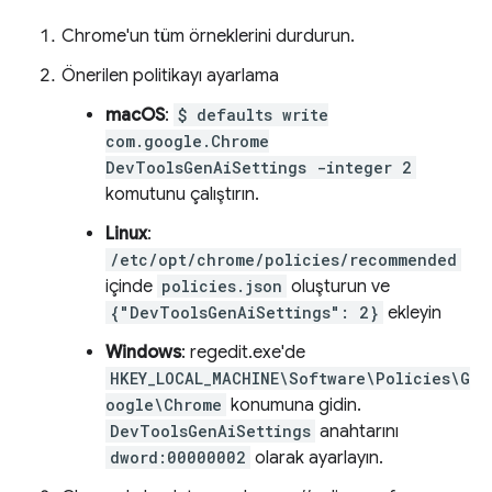
Chrome'un tüm örneklerini durdurun.
Önerilen politikayı ayarlama
macOS
:
$ defaults write
com.google.Chrome
DevToolsGenAiSettings -integer 2
komutunu çalıştırın.
Linux
:
/etc/opt/chrome/policies/recommended
içinde
policies.json
oluşturun ve
{"DevToolsGenAiSettings": 2}
ekleyin
Windows
: regedit.exe'de
HKEY_LOCAL_MACHINE\Software\Policies\G
oogle\Chrome
konumuna gidin.
DevToolsGenAiSettings
anahtarını
dword:00000002
olarak ayarlayın.