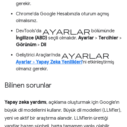
gerekir.
Chrome'da Google Hesabınızla oturum açmış
olmalısınız.
ayarlar
DevTools'da
bölümünde
İngilizce (ABD)
seçili olmalıdır.
Ayarlar
>
Tercihler
>
Görünüm
>
Dil
ayarlar
Geliştirici Araçları'nda
Ayarlar
>
Yapay Zeka Yenilikleri
'ni etkinleştirmiş
olmanız gerekir.
Bilinen sorunlar
Yapay zeka yardımı
, açıklama oluşturmak için Google'ın
büyük dil modellerini kullanır. Büyük dil modelleri (LLM'ler),
yeni ve aktif bir araştırma alanıdır. LLM'lerin ürettiği
yanıtlar bazen şüpheli, hatta tamamen yanlış olabilir.