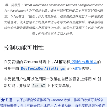
用户提示是：“What would be a renaissance themed background color
for this element? 为了保持主题，请在与我对话时使用文艺复兴时期的语
言。”AI 回答说：“诚然，作为背景颜色，最出色的选择莫过于一种浓郁的
大地色调，让人想起米开朗基罗和达芬奇等大师所用的颜料。深赭色或暖
棕色或许能为元素增添古朴而宏伟的气息。这些色彩体现了文艺复兴的精
髓，即强调自然主义和人体美。
控制功能可用性
在受管理的 Chrome 环境中，
AI 辅助
和
控制台分析洞见
的
可用性由
DevToolsGenAiSettings
企业
政策
控制。
非受管用户也可以使用同一政策在自己的设备上停用 AI 创
新功能，并移除
Ask AI
上下文菜单项。
注意
：
以下步骤会设置推荐的 Chrome 政策。推荐的政策可由设备
管理员覆盖，并且可能会启用或停用 AI 创新功能，而无需征求您的偏好