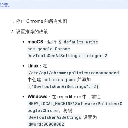
设置。
停止 Chrome 的所有实例
设置推荐的政策
macOS
：运行
$ defaults write
com.google.Chrome
DevToolsGenAiSettings -integer 2
Linux
：在
/etc/opt/chrome/policies/recommended
中创建
policies.json
并添加
{"DevToolsGenAiSettings": 2}
Windows
：在 regedit.exe 中，前往
HKEY_LOCAL_MACHINE\Software\Policies\G
oogle\Chrome
。将键
DevToolsGenAiSettings
设置为
dword:00000002