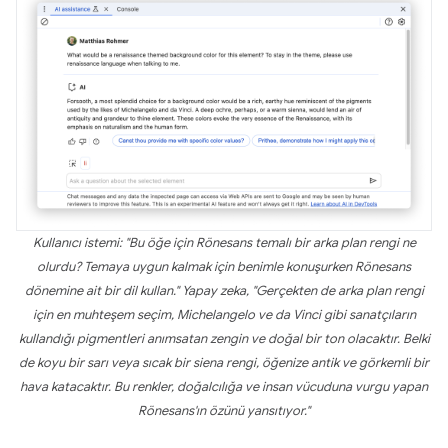
Kullanıcı istemi: "Bu öğe için Rönesans temalı bir arka plan rengi ne
olurdu? Temaya uygun kalmak için benimle konuşurken Rönesans
dönemine ait bir dil kullan." Yapay zeka, "Gerçekten de arka plan rengi
için en muhteşem seçim, Michelangelo ve da Vinci gibi sanatçıların
kullandığı pigmentleri anımsatan zengin ve doğal bir ton olacaktır. Belki
de koyu bir sarı veya sıcak bir siena rengi, öğenize antik ve görkemli bir
hava katacaktır. Bu renkler, doğalcılığa ve insan vücuduna vurgu yapan
Rönesans'ın özünü yansıtıyor."