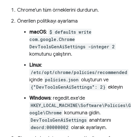
Chrome'un tüm örneklerini durdurun.
Önerilen politikayı ayarlama
macOS
:
$ defaults write
com.google.Chrome
DevToolsGenAiSettings -integer 2
komutunu çalıştırın.
Linux
:
/etc/opt/chrome/policies/recommended
içinde
policies.json
oluşturun ve
{"DevToolsGenAiSettings": 2}
ekleyin
Windows
: regedit.exe'de
HKEY_LOCAL_MACHINE\Software\Policies\G
oogle\Chrome
konumuna gidin.
DevToolsGenAiSettings
anahtarını
dword:00000002
olarak ayarlayın.