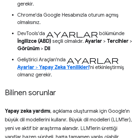
gerekir.
Chrome'da Google Hesabınızla oturum açmış
olmalısınız.
ayarlar
DevTools'da
bölümünde
İngilizce (ABD)
seçili olmalıdır.
Ayarlar
>
Tercihler
>
Görünüm
>
Dil
ayarlar
Geliştirici Araçları'nda
Ayarlar
>
Yapay Zeka Yenilikleri
'ni etkinleştirmiş
olmanız gerekir.
Bilinen sorunlar
Yapay zeka yardımı
, açıklama oluşturmak için Google'ın
büyük dil modellerini kullanır. Büyük dil modelleri (LLM'ler),
yeni ve aktif bir araştırma alanıdır. LLM'lerin ürettiği
yanıtlar bazen şüpheli, hatta tamamen yanlış olabilir.