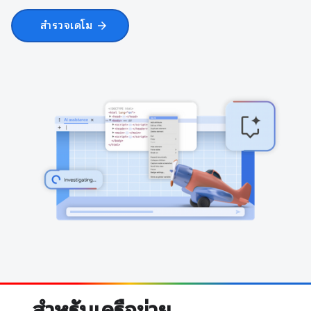
สำรวจเดโม
arrow_forward
… สำหรับเครือข่าย