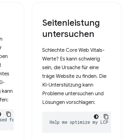
Seitenleistung
untersuchen
en
r
Schlechte Core Web Vitals-
eben
Werte? Es kann schwierig
t
sein, die Ursache für eine
mmtes
träge Website zu finden. Die
KI-
KI-Unterstützung kann
g kann
Probleme untersuchen und
fen:
Lösungen vorschlagen:
sed for?
Help me optimize my LCP score