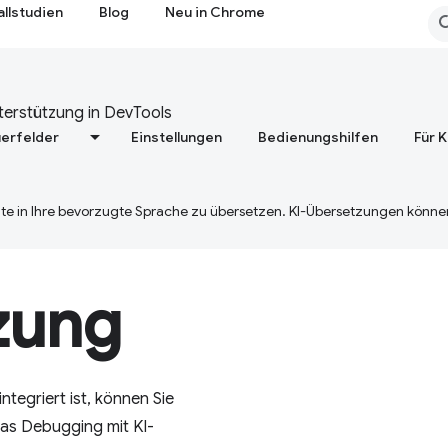
allstudien
Blog
Neu in Chrome
terstützung in DevTools
erfelder
Einstellungen
Bedienungshilfen
Für 
te in Ihre bevorzugte Sprache zu übersetzen. KI-Übersetzungen können
zung
ntegriert ist, können Sie
das Debugging mit KI-