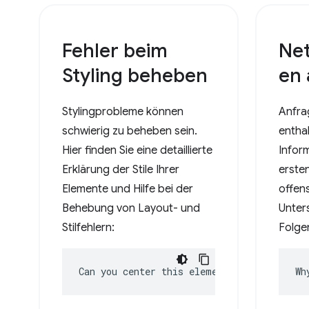
Fehler beim
Ne
Styling beheben
en 
Stylingprobleme können
Anfra
schwierig zu beheben sein.
enthal
Hier finden Sie eine detaillierte
Infor
Erklärung der Stile Ihrer
ersten
Elemente und Hilfe bei der
offens
Behebung von Layout- und
Unter
Stilfehlern:
Folge
Can you center this element?
Wh