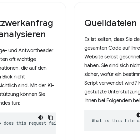
tzwerkanfrag
Quelldateien
analysieren
Es ist selten, dass Sie d
gesamten Code auf Ihre
ge- und Antwortheader
Website selbst geschri
ten oft wichtige
haben. Sie sind sich nich
mationen, die auf den
sicher, wofür ein besti
 Blick nicht
Script verwendet wird? 
ichtlich sind. Mit der KI-
gestützte Unterstützun
stützung können Sie
Ihnen bei Folgendem hel
ndes tun:
What is this file u
y does this request fail?