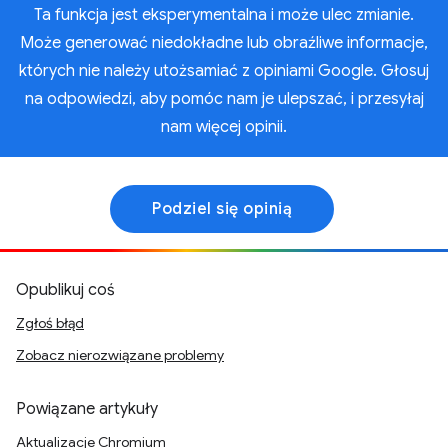
Ta funkcja jest eksperymentalna i może ulec zmianie.
Może generować niedokładne lub obraźliwe informacje,
których nie należy utożsamiać z opiniami Google. Głosuj
na odpowiedzi, aby pomóc nam je ulepszać, i przesyłaj
nam więcej opinii.
Podziel się opinią
Opublikuj coś
Zgłoś błąd
Zobacz nierozwiązane problemy
Powiązane artykuły
Aktualizacje Chromium