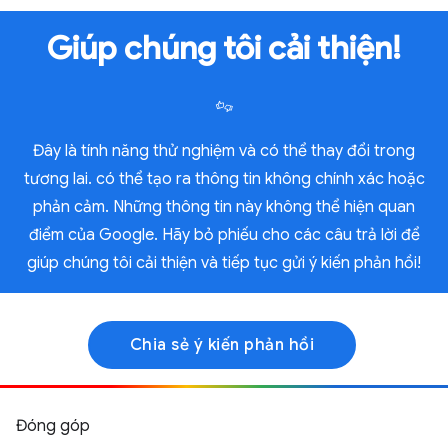
Giúp chúng tôi cải thiện!
Đây là tính năng thử nghiệm và có thể thay đổi trong
tương lai. có thể tạo ra thông tin không chính xác hoặc
phản cảm. Những thông tin này không thể hiện quan
điểm của Google. Hãy bỏ phiếu cho các câu trả lời để
giúp chúng tôi cải thiện và tiếp tục gửi ý kiến phản hồi!
Chia sẻ ý kiến phản hồi
Đóng góp