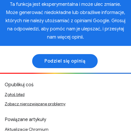
Ta funkcja jest eksperymentalna i może ulec zmianie.
Może generować niedokładne lub obraźliwe informacje,
których nie należy utożsamiać z opiniami Google. Głosuj
na odpowiedzi, aby pomóc nam je ulepszać, i przesyłaj
nam więcej opinii.
Podziel się opinią
Opublikuj coś
Zgłoś błąd
Zobacz nierozwiązane problemy
Powiązane artykuły
Aktualizacje Chromium