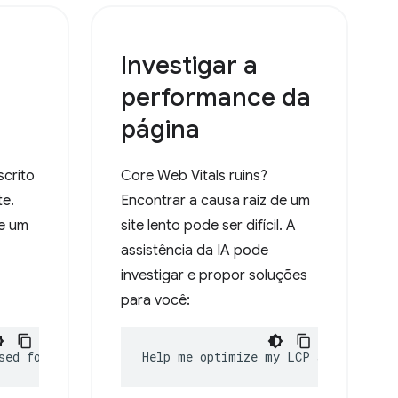
Investigar a
performance da
página
scrito
Core Web Vitals ruins?
te.
Encontrar a causa raiz de um
e um
site lento pode ser difícil. A
assistência da IA pode
investigar e propor soluções
para você:
sed for?
Help me optimize my LCP score