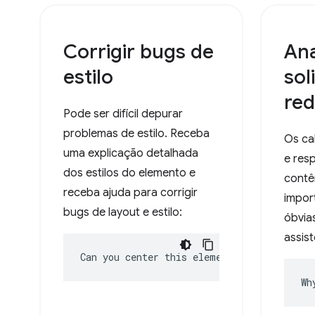
Corrigir bugs de
Ana
estilo
sol
re
Pode ser difícil depurar
problemas de estilo. Receba
Os ca
uma explicação detalhada
e res
dos estilos do elemento e
contê
receba ajuda para corrigir
impor
bugs de layout e estilo:
óbvias
assist
Can you center this element?
Wh