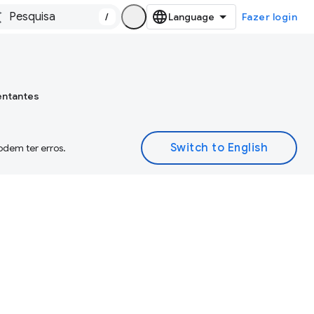
/
Fazer login
entantes
odem ter erros.