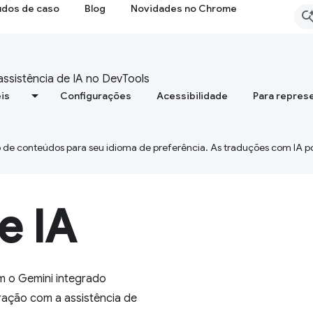
udos de caso
Blog
Novidades no Chrome
assistência de IA no DevTools
is
Configurações
Acessibilidade
Para repres
 de conteúdos para seu idioma de preferência. As traduções com IA p
e IA
m o Gemini integrado
ração com a assistência de