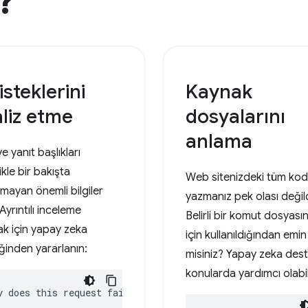
?
isteklerini
Kaynak
liz etme
dosyalarını
anlama
ve yanıt başlıkları
ikle bir bakışta
Web sitenizdeki tüm kodl
lmayan önemli bilgiler
yazmanız pek olası değild
 Ayrıntılı inceleme
Belirli bir komut dosyası
k için yapay zeka
için kullanıldığından emin
ğinden yararlanın:
misiniz? Yapay zeka dest
konularda yardımcı olabil
y does this request fail?