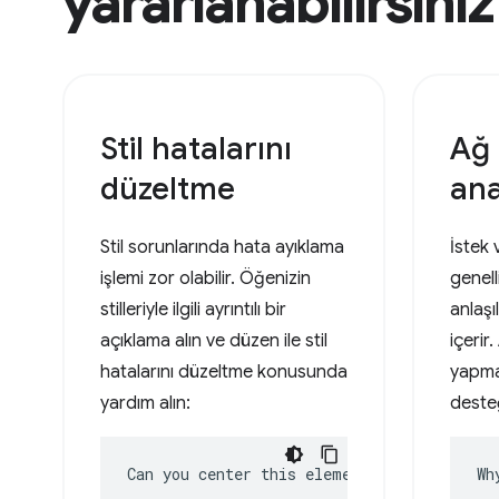
yararlanabilirsiniz
Stil hatalarını
Ağ 
düzeltme
ana
Stil sorunlarında hata ayıklama
İstek 
işlemi zor olabilir. Öğenizin
genell
stilleriyle ilgili ayrıntılı bir
anlaşı
açıklama alın ve düzen ile stil
içerir.
hatalarını düzeltme konusunda
yapma
yardım alın:
deste
Can you center this element?
Wh