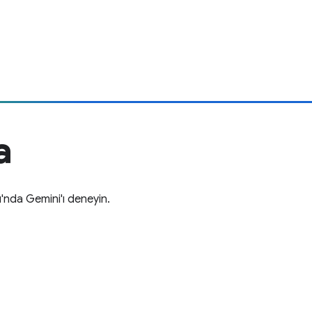
a
ı'nda Gemini'ı deneyin.