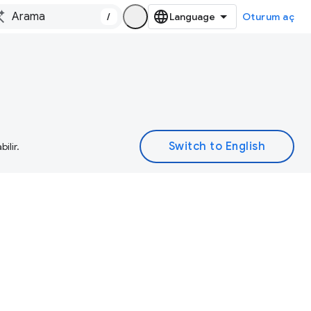
/
Oturum aç
ilir.