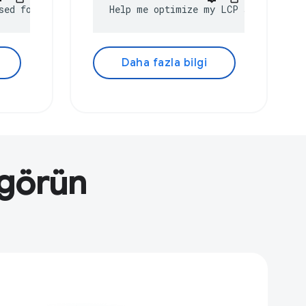
sed for?
Help me optimize my LCP score
Daha fazla bilgi
 görün