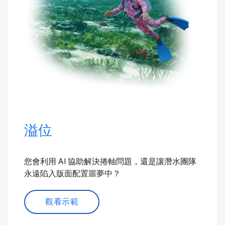
溢位
您會利用 AI 協助解決捲軸問題，還是讓潛水團隊
永遠陷入版面配置噩夢中？
觀看示範