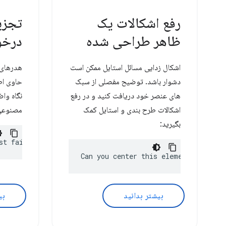
رفع اشکالات یک
تجزی
ظاهر طراحی شده
درخو
اشکال زدایی مسائل استایل ممکن است
هدرهای 
دشوار باشد. توضیح مفصلی از سبک
حاوی اط
های عنصر خود دریافت کنید و در رفع
نگاه وا
اشکالات طرح بندی و استایل کمک
مصنوعی 
بگیرید:
st fail?
Can you center this element?
بیشتر بدانید
بی