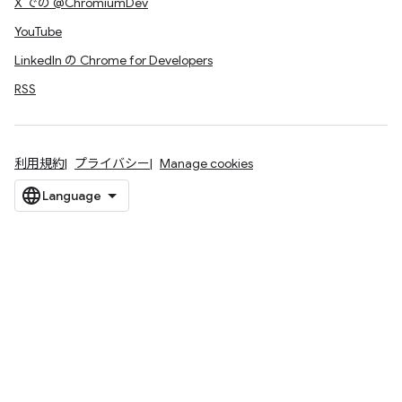
X での @ChromiumDev
YouTube
LinkedIn の Chrome for Developers
RSS
利用規約
プライバシー
Manage cookies