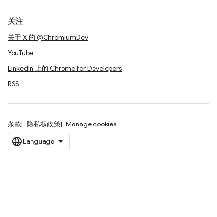
关注
关于 X 的 @ChromiumDev
YouTube
LinkedIn 上的 Chrome for Developers
RSS
条款
隐私权政策
Manage cookies