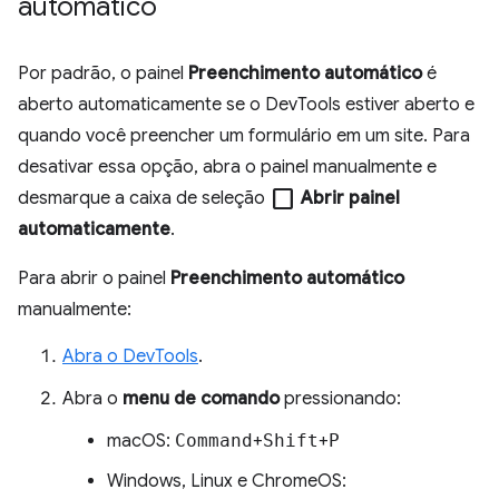
automático
Por padrão, o painel
Preenchimento automático
é
aberto automaticamente se o DevTools estiver aberto e
quando você preencher um formulário em um site. Para
desativar essa opção, abra o painel manualmente e
check_box_outline_blank
desmarque a caixa de seleção
Abrir painel
automaticamente
.
Para abrir o painel
Preenchimento automático
manualmente:
Abra o DevTools
.
Abra o
menu de comando
pressionando:
macOS:
Command
+
Shift
+
P
Windows, Linux e ChromeOS: