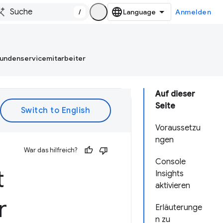
/
Anmelden
Kundenservicemitarbeiter
Auf dieser
Seite
Voraussetzu
ngen
War das hilfreich?
Console
t
Insights
aktivieren
r
Erläuterunge
n zu