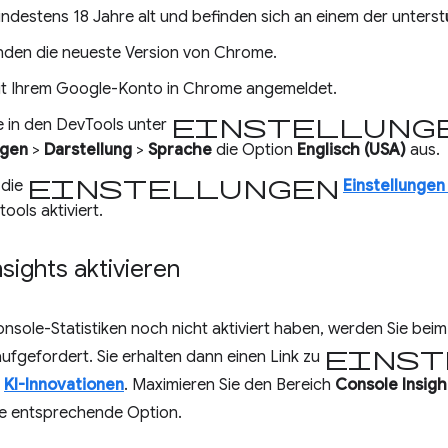
indestens 18 Jahre alt und befinden sich an einem der unters
nden die neueste Version von Chrome.
mit Ihrem Google-Konto in Chrome angemeldet.
Einstellung
e in den DevTools unter
ngen
>
Darstellung
>
Sprache
die Option
Englisch (USA)
aus.
Einstellungen
 die
Einstellungen
tools aktiviert.
sights aktivieren
nsole-Statistiken noch nicht aktiviert haben, werden Sie be
Einst
ufgefordert. Sie erhalten dann einen Link zu
>
KI-Innovationen
. Maximieren Sie den Bereich
Console Insigh
die entsprechende Option.