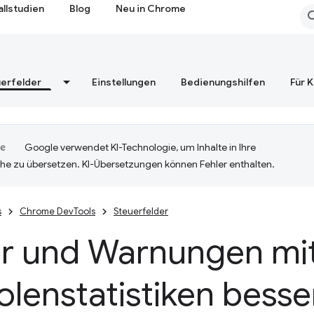
allstudien
Blog
Neu in Chrome
erfelder
Einstellungen
Bedienungshilfen
Für 
Google verwendet KI-Technologie, um Inhalte in Ihre
he zu übersetzen. KI-Übersetzungen können Fehler enthalten.
s
Chrome DevTools
Steuerfelder
er und Warnungen mi
lenstatistiken besse