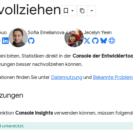
vollziehen
Guo
Sofia Emelianova
Jecelyn Yeen
i bitten, Statistiken direkt in der
Console der Entwicklertoo
nungen besser nachvollziehen können.
tionen finden Sie unter
Datennutzung
und
Bekannte Problem
tzungen
unktion
Console Insights
verwenden können, müssen folgende 
d unterstützt.