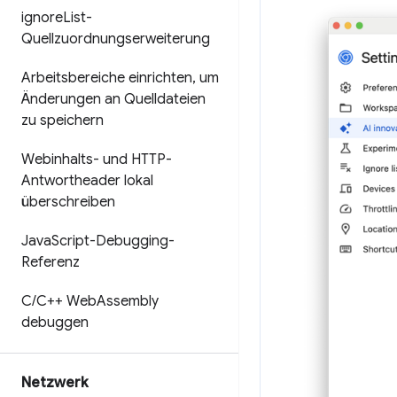
ignore
List-
Quellzuordnungserweiterung
Arbeitsbereiche einrichten
,
um
Änderungen an Quelldateien
zu speichern
Webinhalts- und HTTP-
Antwortheader lokal
überschreiben
Java
Script-Debugging-
Referenz
C
/
C++ Web
Assembly
debuggen
Netzwerk