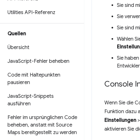
Sie sind m
Utilities API-Referenz
Sie verwe
Sie sind 
Quellen
Wählen Si
Einstellu
Übersicht
Sie haben
Java
Script-Fehler beheben
Entwickler
Code mit Haltepunkten
Console In
pausieren
Java
Script-Snippets
Wenn Sie die Co
ausführen
Funktion dazu a
Fehler im ursprünglichen Code
Einstellungen
beheben
,
anstatt mit Source
aktivieren Sie 
Maps bereitgestellt zu werden