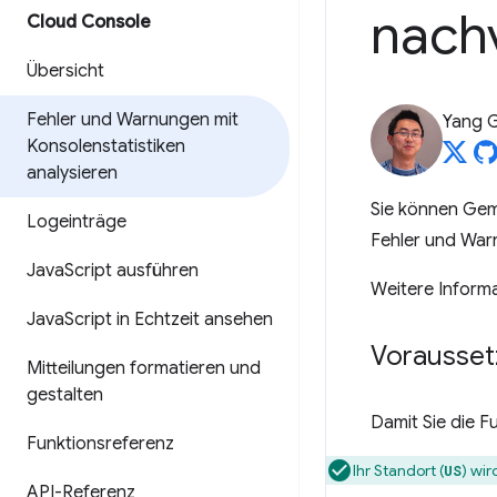
nach
Cloud Console
Übersicht
Fehler und Warnungen mit
Yang 
Konsolenstatistiken
analysieren
Sie können Gemin
Logeinträge
Fehler und War
Java
Script ausführen
Weitere Informa
Java
Script in Echtzeit ansehen
Vorausse
Mitteilungen formatieren und
gestalten
Damit Sie die F
Funktionsreferenz
Ihr Standort (
) wir
US
API-Referenz