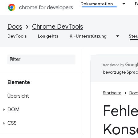
Dokumentation
F
Docs
Chrome DevTools
DevTools
Los gehts
KI-Unterstützung
Steu
bevorzugte Sprac
Elemente
Startseite
Doc
Übersicht
Fehl
DOM
CSS
Konso