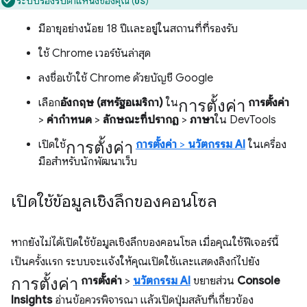
ระบบรองรับตำแหน่งของคุณ (
)
US
มีอายุอย่างน้อย 18 ปีและอยู่ในสถานที่ที่รองรับ
ใช้ Chrome เวอร์ชันล่าสุด
ลงชื่อเข้าใช้ Chrome ด้วยบัญชี Google
การตั้งค่า
เลือก
อังกฤษ (สหรัฐอเมริกา)
ใน
การตั้งค่า
>
ค่ากําหนด
>
ลักษณะที่ปรากฏ
>
ภาษา
ใน DevTools
การตั้งค่า
เปิดใช้
การตั้งค่า
>
นวัตกรรม AI
ในเครื่อง
มือสำหรับนักพัฒนาเว็บ
เปิดใช้ข้อมูลเชิงลึกของคอนโซล
หากยังไม่ได้เปิดใช้ข้อมูลเชิงลึกของคอนโซล เมื่อคุณใช้ฟีเจอร์นี้
เป็นครั้งแรก ระบบจะแจ้งให้คุณเปิดใช้และแสดงลิงก์ไปยัง
การตั้งค่า
การตั้งค่า
>
นวัตกรรม AI
ขยายส่วน
Console
Insights
อ่านข้อควรพิจารณา แล้วเปิดปุ่มสลับที่เกี่ยวข้อง