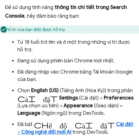
Để sử dụng tính năng
thông tin chi tiết trong Search
Console
, hãy đảm bảo rằng bạn:
Vị trí của bạn (
) được hỗ trợ.
US
Từ 18 tuổi trở lên và ở một trong những vị trí được
hỗ trợ.
Đang sử dụng phiên bản Chrome mới nhất.
Đã đăng nhập vào Chrome bằng Tài khoản Google
của bạn.
Chọn
English (US)
(Tiếng Anh (Hoa Kỳ)) trong phần
cài đặt
Settings
(Cài đặt) >
Preferences
(Lựa chọn ưu tiên) >
Appearance
(Giao diện) >
Language
(Ngôn ngữ) trong DevTools.
chế độ cài đặt
Đã bật
Cài đặt
>
Công nghệ đổi mới AI
trong DevTools.