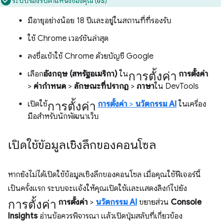
ระบบรองรับตำแหน่งของคุณ (
)
US
มีอายุอย่างน้อย 18 ปีและอยู่ในสถานที่ที่รองรับ
ใช้ Chrome เวอร์ชันล่าสุด
ลงชื่อเข้าใช้ Chrome ด้วยบัญชี Google
การตั้งค่า
เลือก
อังกฤษ (สหรัฐอเมริกา)
ใน
การตั้งค่า
>
ค่ากําหนด
>
ลักษณะที่ปรากฏ
>
ภาษา
ใน DevTools
การตั้งค่า
เปิดใช้
การตั้งค่า
>
นวัตกรรม AI
ในเครื่อง
มือสำหรับนักพัฒนาเว็บ
เปิดใช้ข้อมูลเชิงลึกของคอนโซล
หากยังไม่ได้เปิดใช้ข้อมูลเชิงลึกของคอนโซล เมื่อคุณใช้ฟีเจอร์นี้
เป็นครั้งแรก ระบบจะแจ้งให้คุณเปิดใช้และแสดงลิงก์ไปยัง
การตั้งค่า
การตั้งค่า
>
นวัตกรรม AI
ขยายส่วน
Console
Insights
อ่านข้อควรพิจารณา แล้วเปิดปุ่มสลับที่เกี่ยวข้อง