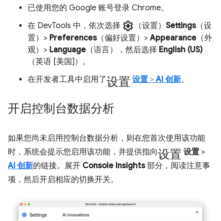
已使用您的 Google 账号登录 Chrome。
settings
在 DevTools 中，依次选择
（设置）
Settings
（设
置）>
Preferences
（偏好设置）>
Appearance
（外
观）>
Language
（语言），然后选择
English (US)
（英语 [美国]）。
设置
在开发者工具中启用了
设置
>
AI 创新
。
开启控制台数据分析
如果您尚未启用控制台数据分析，则在您首次使用该功能
设置
时，系统会提示您启用该功能，并提供指向
设置
>
AI 创新
的链接。展开
Console Insights
部分，阅读注意事
项，然后开启相应的切换开关。