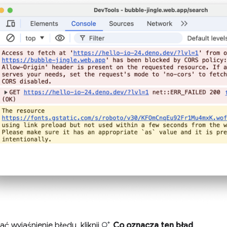
ć wyjaśnienie błędu, kliknij
Co oznacza ten błąd
.