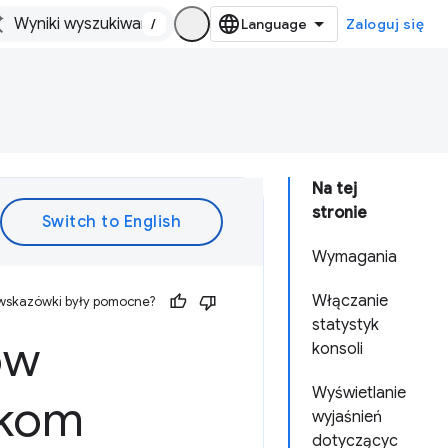
/
Zaloguj się
Na tej
stronie
Wymagania
Włączanie
 wskazówki były pomocne?
statystyk
ów
konsoli
Wyświetlanie
ykom
wyjaśnień
dotyczącyc