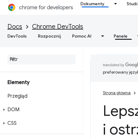
Dokumenty
Stud
Docs
Chrome DevTools
DevTools
Rozpocznij
Pomoc AI
Panele
preferowany języ
Elementy
Strona główna
Przegląd
Leps
DOM
CSS
i ost