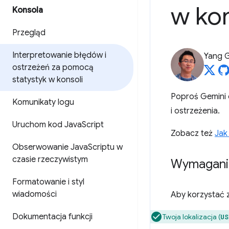
w kon
Konsola
Przegląd
Interpretowanie błędów i
Yang 
ostrzeżeń za pomocą
statystyk w konsoli
Poproś Gemini 
Komunikaty logu
i ostrzeżenia.
Uruchom kod Java
Script
Zobacz też
Jak
Obserwowanie Java
Scriptu w
czasie rzeczywistym
Wymagani
Formatowanie i styl
wiadomości
Aby korzystać z
Dokumentacja funkcji
Twoja lokalizacja (
US