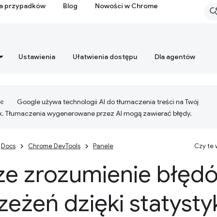
ia przypadków
Blog
Nowości w Chrome
Ustawienia
Ułatwienia dostępu
Dla agentów
Google używa technologii AI do tłumaczenia treści na Twój
k. Tłumaczenia wygenerowane przez AI mogą zawierać błędy.
Docs
Chrome DevTools
Panele
Czy te
ze zrozumienie błęd
rzeżeń dzięki statyst