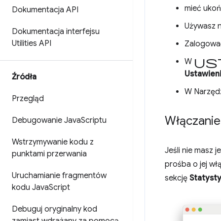
mieć ukoń
Dokumentacja API
Używasz n
Dokumentacja interfejsu
Utilities API
Zalogowa
us
W
Ustawien
Źródła
W Narzęd
Przegląd
Włączanie 
Debugowanie Java
Scriptu
Wstrzymywanie kodu z
Jeśli nie masz 
punktami przerwania
prośba o jej włą
Uruchamianie fragmentów
sekcję
Statysty
kodu Java
Script
Debuguj oryginalny kod