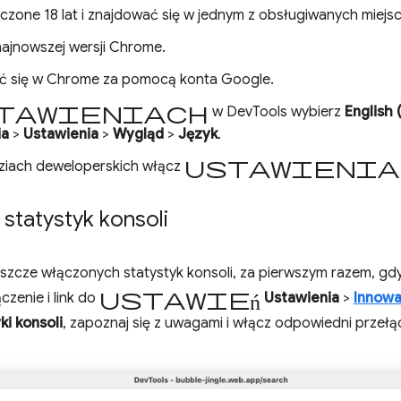
czone 18 lat i znajdować się w jednym z obsługiwanych miejsc
ajnowszej wersji Chrome.
ć się w Chrome za pomocą konta Google.
tawieniach
w DevTools wybierz
English 
ia
>
Ustawienia
>
Wygląd
>
Język
.
ustawienia
ziach deweloperskich włącz
statystyk konsoli
jeszcze włączonych statystyk konsoli, za pierwszym razem, gdy u
ustawień
czenie i link do
Ustawienia
>
Innowa
ki konsoli
, zapoznaj się z uwagami i włącz odpowiedni przełąc