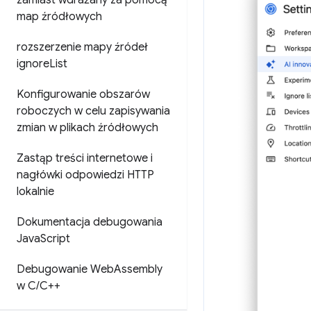
zamiast wdrażany za pomocą
map źródłowych
rozszerzenie mapy źródeł
ignore
List
Konfigurowanie obszarów
roboczych w celu zapisywania
zmian w plikach źródłowych
Zastąp treści internetowe i
nagłówki odpowiedzi HTTP
lokalnie
Dokumentacja debugowania
Java
Script
Debugowanie Web
Assembly
w C
/
C++