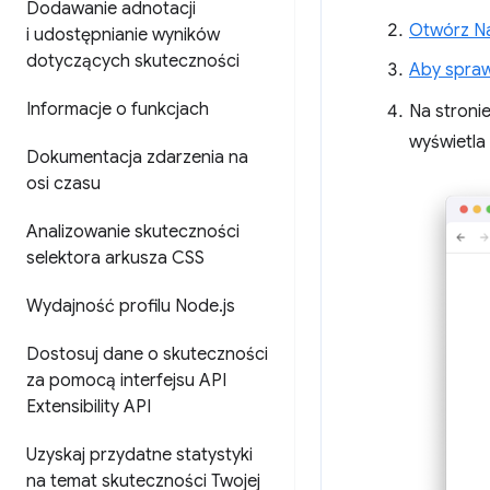
Dodawanie adnotacji
Otwórz Na
i udostępnianie wyników
dotyczących skuteczności
Aby spraw
Informacje o funkcjach
Na stroni
wyświetla
Dokumentacja zdarzenia na
osi czasu
Analizowanie skuteczności
selektora arkusza CSS
Wydajność profilu Node
.
js
Dostosuj dane o skuteczności
za pomocą interfejsu API
Extensibility API
Uzyskaj przydatne statystyki
na temat skuteczności Twojej