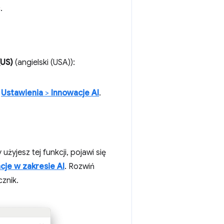
.
(US)
(angielski (USA)):
Ustawienia
>
Innowacje AI
.
żyjesz tej funkcji, pojawi się
cje w zakresie AI
. Rozwiń
znik.