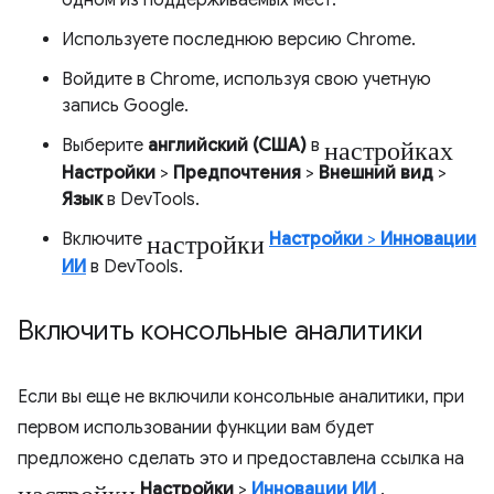
одном из поддерживаемых мест.
Используете последнюю версию Chrome.
Войдите в Chrome, используя свою учетную
запись Google.
настройках
Выберите
английский (США)
в
Настройки
>
Предпочтения
>
Внешний вид
>
Язык
в DevTools.
настройки
Включите
Настройки
>
Инновации
ИИ
в DevTools.
Включить консольные аналитики
Если вы еще не включили консольные аналитики, при
первом использовании функции вам будет
предложено сделать это и предоставлена ​​ссылка на
настройки
Настройки
>
Инновации ИИ
.