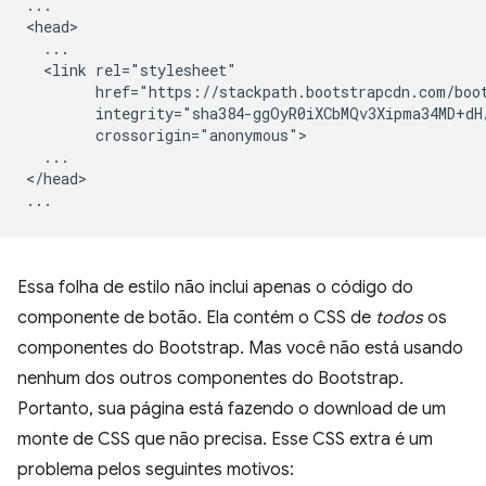
...

<head>

  ...

  <link rel="stylesheet"

        href="https://stackpath.bootstrapcdn.com/boot
        integrity="sha384-ggOyR0iXCbMQv3Xipma34MD+dH
        crossorigin="anonymous">

  ...

</head>

Essa folha de estilo não inclui apenas o código do
componente de botão. Ela contém o CSS de
todos
os
componentes do Bootstrap. Mas você não está usando
nenhum dos outros componentes do Bootstrap.
Portanto, sua página está fazendo o download de um
monte de CSS que não precisa. Esse CSS extra é um
problema pelos seguintes motivos: