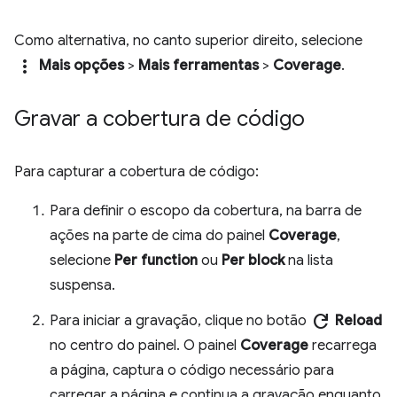
Como alternativa, no canto superior direito, selecione
more_vert
Mais opções
>
Mais ferramentas
>
Coverage
.
Gravar a cobertura de código
Para capturar a cobertura de código:
Para definir o escopo da cobertura, na barra de
ações na parte de cima do painel
Coverage
,
selecione
Per function
ou
Per block
na lista
suspensa.
refresh
Para iniciar a gravação, clique no botão
Reload
no centro do painel. O painel
Coverage
recarrega
a página, captura o código necessário para
carregar a página e continua a gravação enquanto