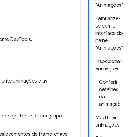
"Animações"
Familiarize-
se com a
interface do
ome DevTools.
painel
"Animações"
Inspecionar
animações
mente animações e as
Conferir
detalhes
da
animação
 o código-fonte de um grupo
Modificar
animações
 deslocamentos de frame-chave