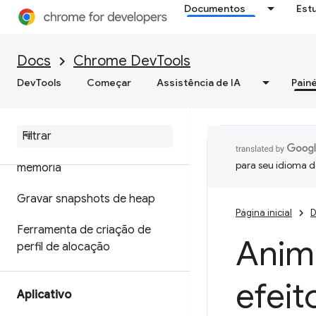
Documentos
Est
Otimizar a velocidade da Web
Memória
Docs
Chrome DevTools
DevTools
Começar
Assistência de IA
Painé
Visão geral
Terminologia de memória
Corrigir problemas de
para seu idioma d
memória
Gravar snapshots de heap
Página inicial
D
Ferramenta de criação de
Anima
perfil de alocação
efei
Aplicativo