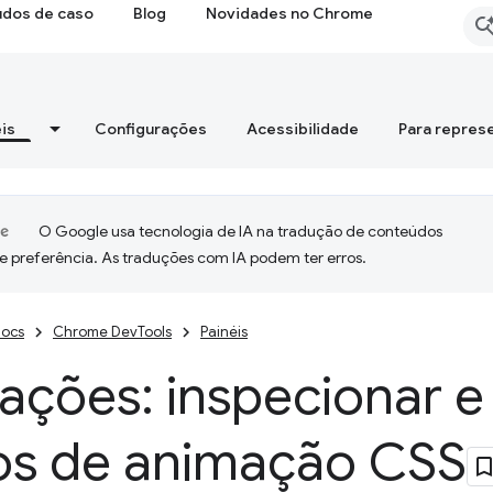
udos de caso
Blog
Novidades no Chrome
is
Configurações
Acessibilidade
Para repres
O Google usa tecnologia de IA na tradução de conteúdos
e preferência. As traduções com IA podem ter erros.
ocs
Chrome DevTools
Painéis
ções: inspecionar e
tos de animação CSS