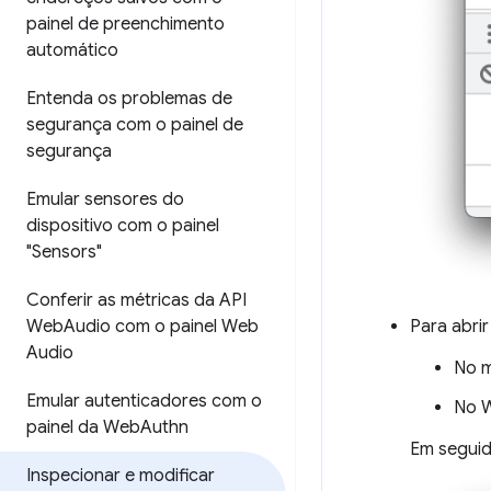
painel de preenchimento
automático
Entenda os problemas de
segurança com o painel de
segurança
Emular sensores do
dispositivo com o painel
"Sensors"
Conferir as métricas da API
Para abri
Web
Audio com o painel Web
Audio
No 
Emular autenticadores com o
No W
painel da Web
Authn
Em seguid
Inspecionar e modificar