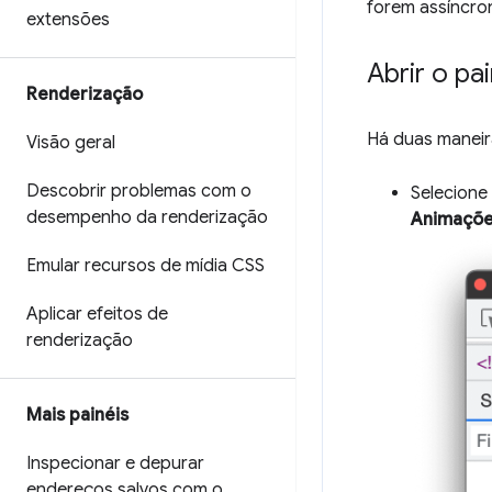
forem assíncro
extensões
Abrir o pa
Renderização
Há duas maneira
Visão geral
Descobrir problemas com o
Selecione
desempenho da renderização
Animaçõ
Emular recursos de mídia CSS
Aplicar efeitos de
renderização
Mais painéis
Inspecionar e depurar
endereços salvos com o