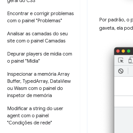
geral do CSS"
Encontrar e corrigir problemas
Por padrão, o 
com o painel "Problemas"
gaveta, ela po
Analisar as camadas do seu
site com o painel Camadas
Depurar players de mídia com
o painel "Mídia"
Inspecionar a memória Array
Buffer
,
Typed
Array
,
Data
View
ou Wasm com o painel do
inspetor de memória
Modificar a string do user
agent com o painel
"Condições de rede"