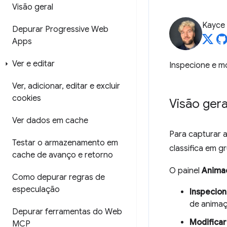
Visão geral
Kayce
Depurar Progressive Web
Apps
Ver e editar
Inspecione e m
Ver
,
adicionar
,
editar e excluir
cookies
Visão gera
Ver dados em cache
Para capturar 
Testar o armazenamento em
classifica em g
cache de avanço e retorno
O painel
Anima
Como depurar regras de
especulação
Inspecio
de animaç
Depurar ferramentas do Web
Modifica
MCP