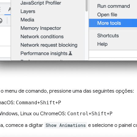
r o menu de comando, pressione uma das seguintes opções:
macOS:
Command
+
Shift
+
P
indows, Linux ou ChromeOS:
Control
+
Shift
+
P
a, comece a digitar
Show Animations
e selecione o painel 