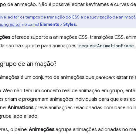
po de animação. Não é possível editar keyframes e curvas de 
sível editar os tempos de transição do CSS e de suavização de animaçã
asing Editor
no painel
Elements
>
Styles
.
ções
oferece suporte a animações CSS, transições CSS, an
nda não há suporte para animações
requestAnimationFrame
grupo de animação?
nimações é um conjunto de animações que
parecem
estar rel
a Web não tem um conceito real de animação em grupo, entã
s criam e programam animações individuais para que elas ap
inel
Animations
prevê animações relacionadas com base no hor
grupa lado a lado.
ras, o painel
Animações
agrupa animações acionadas no mes