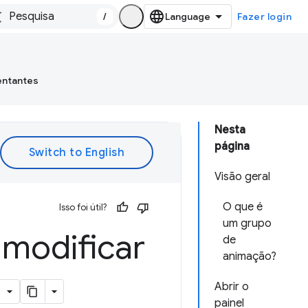
/
Fazer login
entantes
Nesta
página
Visão geral
O que é
Isso foi útil?
um grupo
 modificar
de
animação?
Abrir o
painel