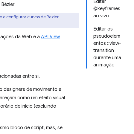
Editar
Bézier.
@keyframes
ao vivo
o e configurar curvas de Bezier
Editar os
pseudoelem
imações da Web e a
API View
entos ::view-
.
transition
durante uma
animação
acionadas entre si.
o designers de movimento e
areçam como um efeito visual
ário de início (excluindo
mo bloco de script, mas, se