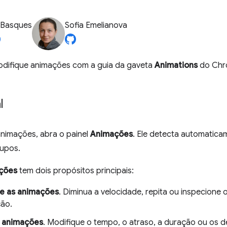
 Basques
Sofia Emelianova
odifique animações com a guia da gaveta
Animations
do Chr
l
animações, abra o painel
Animações
. Ele detecta automatica
rupos.
ções
tem dois propósitos principais:
ne as animações
. Diminua a velocidade, repita ou inspecione
ão.
r animações
. Modifique o tempo, o atraso, a duração ou os