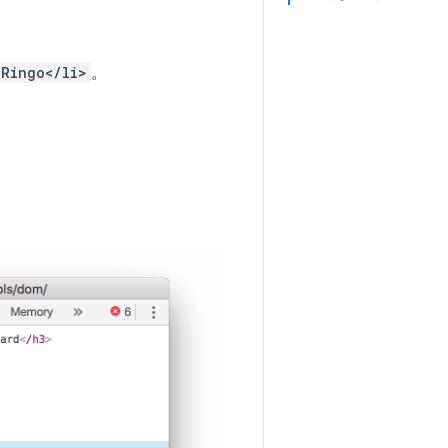
>Ringo</li>
。