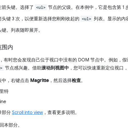
左
箭头键。选择了
<ul>
节点的父级。在本例中，它是包含第 1 
箭头键 3 次，以便重新选择您刚刚收起的
<ul>
列表。显示的内
头键。列表随即展开。
范围内
树时，有时您会发现自己位于视口中没有的 DOM 节点中。例如，
1>
节点感兴趣。借助
滚动到视图中
，您可以快速重新定位视口
表中，右键点击
Magritte
，然后选择
检查
。
里特
ine
录部分
Scroll into view
，查看更多说明。
回本部分。