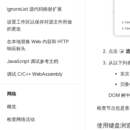
ignore
List 源代码映射扩展
设置工作区以保存对源文件所做
的更改
在本地替换 Web 内容和 HTTP
响应标头
点击
Java
Script 调试参考文档
从以下列
东京
调试 C
/
C++ Web
Assembly
贝鲁
网络
DOM 树
概览
检查节点也是查
检查网络活动
使用键盘浏览