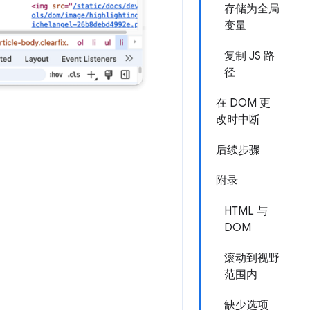
存储为全局
变量
复制 JS 路
径
在 DOM 更
改时中断
后续步骤
附录
HTML 与
DOM
滚动到视野
范围内
缺少选项