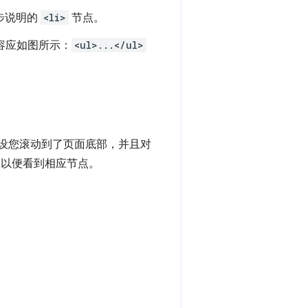
步说明的
<li>
节点。
容应如图所示：
<ul>...</ul>
假设您滚动到了页面底部，并且对
，以便看到相应节点。