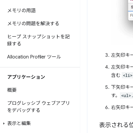
メモリの用語
メモリの問題を解決する
ヒープ スナップショットを記
録する
左
矢印キ
Allocation Profiler ツール
左
矢印キ
含む
<li>
アプリケーション
下矢印キー
概要
す。
<ul>
プログレッシブ ウェブアプリ
右
矢印キ
をデバッグする
表示と編集
表示される