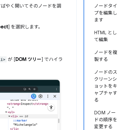
s をすばやく開いてそのノードを調
ノードタイ
プを編集し
ます
pect
] を選択します。
HTML とし
て編集
ノードを複
li>
が [
DOM ツリー
] でハイラ
製する
ノードのス
クリーンシ
ョットをキ
ャプチャす
る
DOM ノー
ドの順序を
変更する