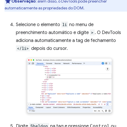
Observação
:
além disso, o DevTools pode preencher
automaticamente as propriedades do DOM.
Selecione o elemento
li
no menu de
preenchimento automático e digite
>
. O DevTools
adiciona automaticamente a tag de fechamento
</li>
depois do cursor.
Digite
Sheldon
na tag e pressione
Control
ou