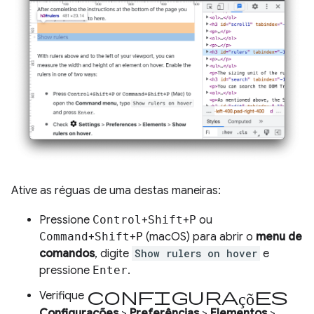
Ative as réguas de uma destas maneiras:
Pressione
Control
+
Shift
+
P
ou
Command
+
Shift
+
P
(macOS) para abrir o
menu de
comandos
, digite
Show rulers on hover
e
pressione
Enter
.
configurações
Verifique
Configurações
>
Preferências
>
Elementos
>