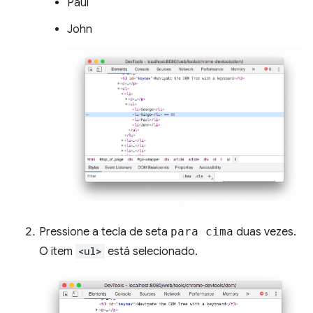
Paul
John
Pressione a tecla de seta
para cima
duas vezes.
O item
<ul>
está selecionado.