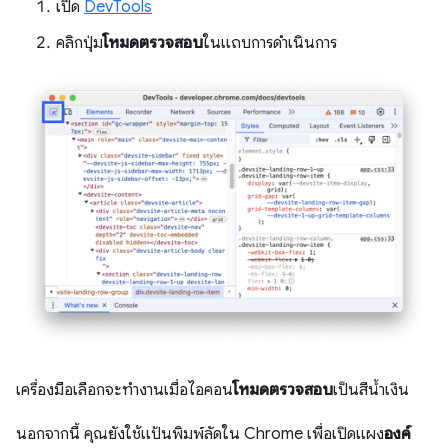
เปิด
DevTools
คลิกปุ่ม
โหมดตรวจสอบ
ในแถบการดำเนินการ
เครื่องมือเลือกจะทำงานเมื่อไอคอน
โหมดตรวจสอบ
เป็นสีน้ำเงิน
นอกจากนี้ คุณยังใช้แป้นพิมพ์ลัดใน Chrome เพื่อเปิดแผง
องค์