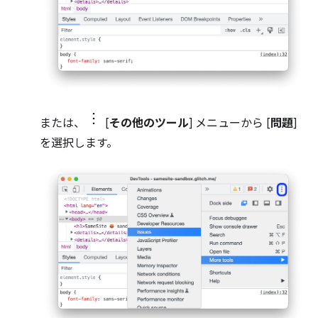
または、
[
その他のツール
] メニューから [
問題
]
を選択します。