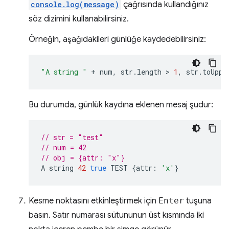
console.log(message)
çağrısında kullandığınız
söz dizimini kullanabilirsiniz.
Örneğin, aşağıdakileri günlüğe kaydedebilirsiniz:
"A string "
+
num
,
str
.
length
 > 
1
,
str
.
toUppe
Bu durumda, günlük kaydına eklenen mesaj şudur:
// str = "test"
// num = 42
// obj = {attr: "x"}
A
string
42
true
TEST
{
attr
:
'x'
}
Kesme noktasını etkinleştirmek için
Enter
tuşuna
basın. Satır numarası sütununun üst kısmında iki