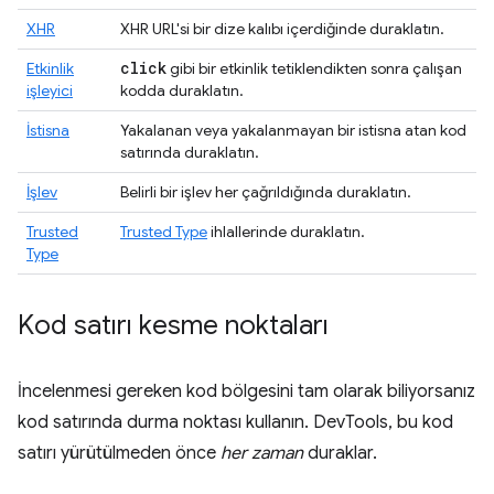
XHR
XHR URL'si bir dize kalıbı içerdiğinde duraklatın.
click
Etkinlik
gibi bir etkinlik tetiklendikten sonra çalışan
işleyici
kodda duraklatın.
İstisna
Yakalanan veya yakalanmayan bir istisna atan kod
satırında duraklatın.
İşlev
Belirli bir işlev her çağrıldığında duraklatın.
Trusted
Trusted Type
ihlallerinde duraklatın.
Type
Kod satırı kesme noktaları
İncelenmesi gereken kod bölgesini tam olarak biliyorsanız
kod satırında durma noktası kullanın. DevTools, bu kod
satırı yürütülmeden önce
her zaman
duraklar.