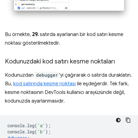
Bu örnekte,
29.
satırda ayarlanan bir kod satırı kesme
noktası gösterilmektedir.
Kodunuzdaki kod satırı kesme noktaları
Kodunuzdan
debugger
'yi çağırarak o satırda duraklatın.
Bu,
kod satırında kesme noktası
ile eşdeğerdir. Tek fark,
kesme noktasının DevTools kullanıcı arayüzünde değil,
kodunuzda ayarlanmasıdır.
console
.
log
(
'a'
);
console
.
log
(
'b'
);
debugger
;