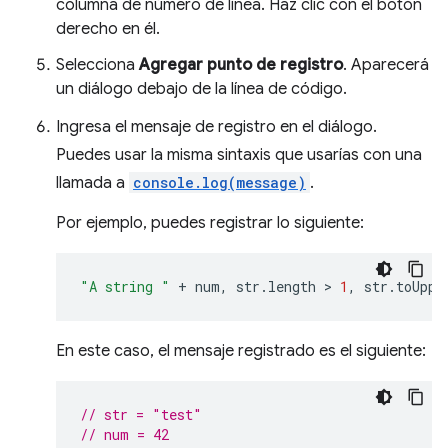
columna de número de línea. Haz clic con el botón
derecho en él.
Selecciona
Agregar punto de registro
. Aparecerá
un diálogo debajo de la línea de código.
Ingresa el mensaje de registro en el diálogo.
Puedes usar la misma sintaxis que usarías con una
llamada a
console.log(message)
.
Por ejemplo, puedes registrar lo siguiente:
"A string "
+
num
,
str
.
length
 > 
1
,
str
.
toUppe
En este caso, el mensaje registrado es el siguiente:
// str = "test"
// num = 42