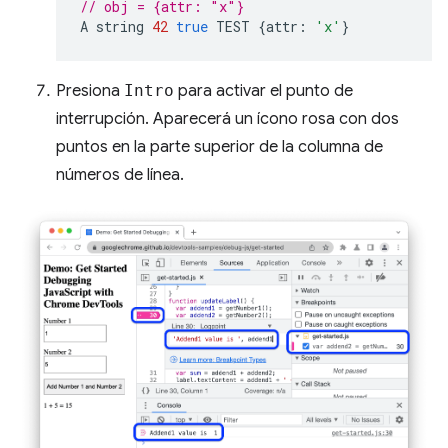
// obj = {attr: "x"}
A
string
42
true
TEST
{
attr
:
'x'
}
Presiona
Intro
para activar el punto de
interrupción. Aparecerá un ícono rosa con dos
puntos en la parte superior de la columna de
números de línea.