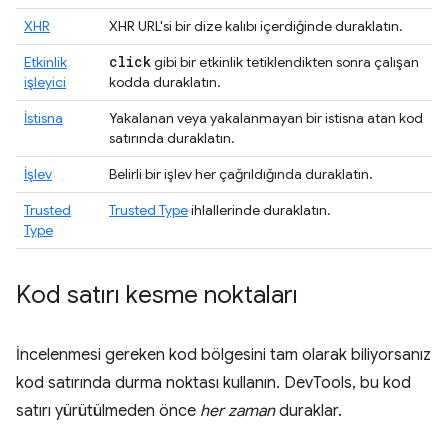
XHR
XHR URL'si bir dize kalıbı içerdiğinde duraklatın.
click
Etkinlik
gibi bir etkinlik tetiklendikten sonra çalışan
işleyici
kodda duraklatın.
İstisna
Yakalanan veya yakalanmayan bir istisna atan kod
satırında duraklatın.
İşlev
Belirli bir işlev her çağrıldığında duraklatın.
Trusted
Trusted Type
ihlallerinde duraklatın.
Type
Kod satırı kesme noktaları
İncelenmesi gereken kod bölgesini tam olarak biliyorsanız
kod satırında durma noktası kullanın. DevTools, bu kod
satırı yürütülmeden önce
her zaman
duraklar.