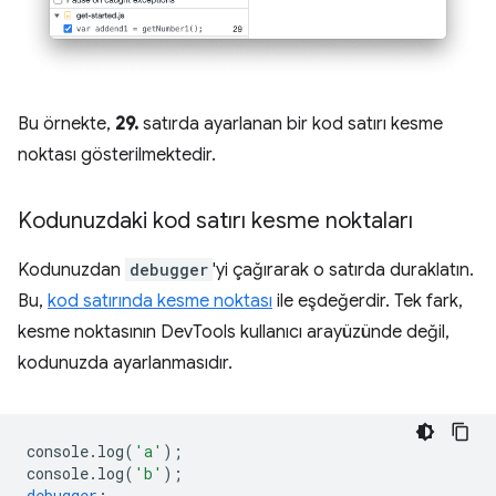
Bu örnekte,
29.
satırda ayarlanan bir kod satırı kesme
noktası gösterilmektedir.
Kodunuzdaki kod satırı kesme noktaları
Kodunuzdan
debugger
'yi çağırarak o satırda duraklatın.
Bu,
kod satırında kesme noktası
ile eşdeğerdir. Tek fark,
kesme noktasının DevTools kullanıcı arayüzünde değil,
kodunuzda ayarlanmasıdır.
console
.
log
(
'a'
);
console
.
log
(
'b'
);
debugger
;