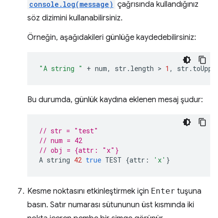
console.log(message)
çağrısında kullandığınız
söz dizimini kullanabilirsiniz.
Örneğin, aşağıdakileri günlüğe kaydedebilirsiniz:
"A string "
+
num
,
str
.
length
 > 
1
,
str
.
toUppe
Bu durumda, günlük kaydına eklenen mesaj şudur:
// str = "test"
// num = 42
// obj = {attr: "x"}
A
string
42
true
TEST
{
attr
:
'x'
}
Kesme noktasını etkinleştirmek için
Enter
tuşuna
basın. Satır numarası sütununun üst kısmında iki