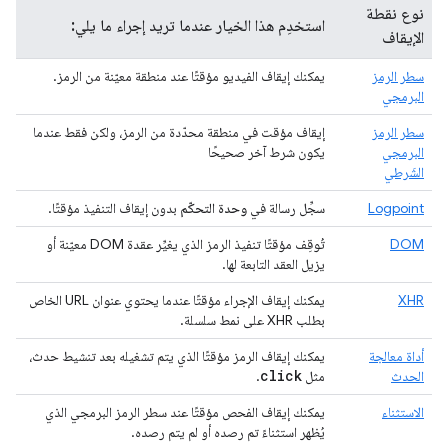
نوع نقطة
استخدِم هذا الخيار عندما تريد إجراء ما يلي:
الإيقاف
سطر الرمز
يمكنك إيقاف الفيديو مؤقتًا عند منطقة معيّنة من الرمز.
البرمجي
سطر الرمز
إيقاف مؤقت في منطقة محدّدة من الرمز، ولكن فقط عندما
البرمجي
يكون شرط آخر صحيحًا
الشَرطي
Logpoint
سجِّل رسالة في
وحدة التحكّم
بدون إيقاف التنفيذ مؤقتًا.
DOM
تُوقِف مؤقتًا تنفيذ الرمز الذي يغيِّر عقدة DOM معيّنة أو
يزيل العقد التابعة لها.
XHR
يمكنك إيقاف الإجراء مؤقتًا عندما يحتوي عنوان URL الخاص
بطلب XHR على نمط سلسلة.
أداة معالجة
يمكنك إيقاف الرمز مؤقتًا الذي يتم تشغيله بعد تنشيط حدث،
click
الحدث
مثل
.
الاستثناء
يمكنك إيقاف الفحص مؤقتًا عند سطر الرمز البرمجي الذي
يُظهر استثناءً تم رصده أو لم يتم رصده.