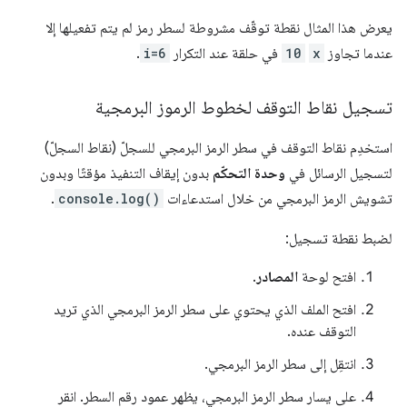
يعرض هذا المثال نقطة توقّف مشروطة لسطر رمز لم يتم تفعيلها إلا
عندما تجاوز
x
10
في حلقة عند التكرار
i=6
.
تسجيل نقاط التوقف لخطوط الرموز البرمجية
استخدِم نقاط التوقف في سطر الرمز البرمجي للسجلّ (نقاط السجلّ)
لتسجيل الرسائل في
وحدة التحكّم
بدون إيقاف التنفيذ مؤقتًا وبدون
تشويش الرمز البرمجي من خلال استدعاءات
console.log()
.
لضبط نقطة تسجيل:
افتح لوحة
المصادر
.
افتح الملف الذي يحتوي على سطر الرمز البرمجي الذي تريد
التوقف عنده.
انتقِل إلى سطر الرمز البرمجي.
على يسار سطر الرمز البرمجي، يظهر عمود رقم السطر. انقر