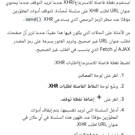
استخدِم نقطة فاصلة للاسترجاع/XHR عندما تريد التوقف عندما يحتوي
عنوان URL لطلب XHR على سلسلة مُحدّدة. تتوقف أدوات المطوّرين
مؤقتًا عند سطر الرمز البرمجي الذي يستدعي XHR
send()
.
من الأمثلة على الحالات التي يكون فيها هذا مفيدًا عندما ترى أنّ صفحتك
تطلب عنوان URL غير صحيح، وتريد العثور بسرعة على رمز المصدر
AJAX أو Fetch الذي يتسبب في الطلب غير الصحيح.
لضبط نقطة فاصلة للاسترجاع/طلبات XHR:
انقر على لوحة
المصادر
.
وسِّع لوحة
النقاط الفاصلة لطلبات XHR
.
انقر على
إضافة نقطة توقف
.
أدخِل السلسلة التي تريد تقسيمها. يتم إيقاف أدوات
المطوّرين مؤقتًا عند ظهور هذه السلسلة في أي مكان في
عنوان URL لطلب XHR.