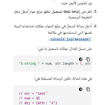
بزر الماوس الأيمن عليه.
انقر على
إضافة نقطة تسجيل
. يظهر مربّع حوار أسفل سطر
التعليمة البرمجية.
أدخِل رسالة السجلّ في مربّع الحوار. يمكنك استخدام البنية
نفسها التي تستخدمها في مكالمة
.
console.log(message)
على سبيل المثال، يمكنك تسجيل ما يلي:
"A string "
+
num
,
str
.
length
 > 
1
,
str
.
toUppe
في هذه الحالة، تكون الرسالة المسجّلة هي:
// str = "test"
// num = 42
// obj = {attr: "x"}