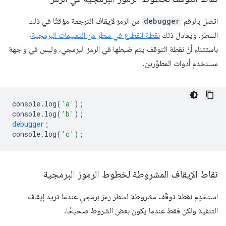
اتصل بالرقم
debugger
من الرمز لإيقاف الترجمة مؤقتًا في ذلك
السطر. ويعادل ذلك
نقطة انقطاع في سطر من التعليمات البرمجية
،
باستثناء أنّ نقطة التوقف يتم ضبطها في الرمز البرمجي، وليس في واجهة
مستخدم أدوات المطوّرين.
console
.
log
(
'a'
);
console
.
log
(
'b'
);
debugger
;
console
.
log
(
'c'
);
نقاط الإيقاف المشروطة لخطوط الرموز البرمجية
استخدِم نقطة توقّف مشروطة لسطر رمز برمجي عندما تريد إيقاف
التنفيذ ولكن فقط عندما يكون بعض الشروط صحيحًا.