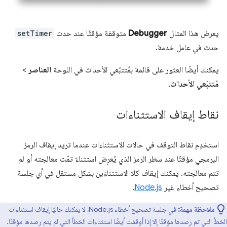
يعرض هذا المثال
Debugger
متوقفة مؤقتًا عند حدث
setTimer
حدث في عامل خدمة.
يمكنك أيضًا العثور على قائمة بمُتتبّعي الأحداث في اللوحة
العناصر
>
مُتتبّعي الأحداث
.
نقاط إيقاف الاستثناءات
استخدِم نقاط التوقف في حالات الاستثناءات عندما تريد إيقاف الرمز
البرمجي مؤقتًا عند سطر الرمز الذي يُعرِض استثناءً تمّت معالجته أو لم
تتم معالجته. يمكنك إيقاف كلا الاستثناءَين بشكل مستقل في أي جلسة
تصحيح أخطاء غير
Node.js
.
ملاحظة مهمة:
في جلسة تصحيح أخطاء Node.js، لا يمكنك حاليًا إيقاف استثناءات
الخطأ التي تم رصدها مؤقتًا إلا إذا أوقفت أيضًا استثناءات الخطأ التي لم يتم رصدها مؤقتًا.