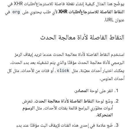
يوضّح هذا المثال كيفية إنشاء نقطة فاصلة للاسترجاع/طلبات XHR في
النقاط الفاصلة للاسترجاع/طلبات XHR
لأي طلب يحتوي على
org
في
عنوان URL.
النقاط الفاصلة لأداة معالجة الحدث
استخدِم النقاط الفاصلة لأداة معالجة الحدث عندما تريد إيقاف الرمز
البرمجي لأداة معالجة الحدث مؤقتًا والذي يتم تشغيله بعد بدء الحدث.
يمكنك اختيار أحداث معيّنة، مثل
click
، أو فئات من الأحداث، مثل كل
أحداث الماوس.
انقر على لوحة
المصادر
.
وسِّع لوحة
النقاط الفاصلة لأداة معالجة الحدث
. تعرِض
أدوات مطوّري البرامج قائمة بفئات الأحداث، مثل
الرسوم
المتحركة
.
ضَع علامة في إحدى هذه الفئات لإيقاف البث مؤقتًا عند بدء