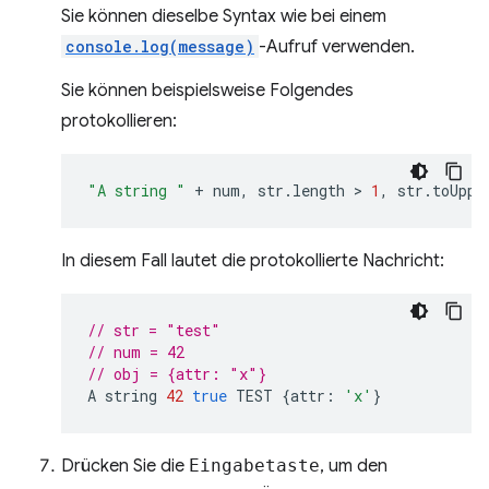
Sie können dieselbe Syntax wie bei einem
console.log(message)
-Aufruf verwenden.
Sie können beispielsweise Folgendes
protokollieren:
"A string "
+
num
,
str
.
length
 > 
1
,
str
.
toUppe
In diesem Fall lautet die protokollierte Nachricht:
// str = "test"
// num = 42
// obj = {attr: "x"}
A
string
42
true
TEST
{
attr
:
'x'
}
Drücken Sie die
Eingabetaste
, um den