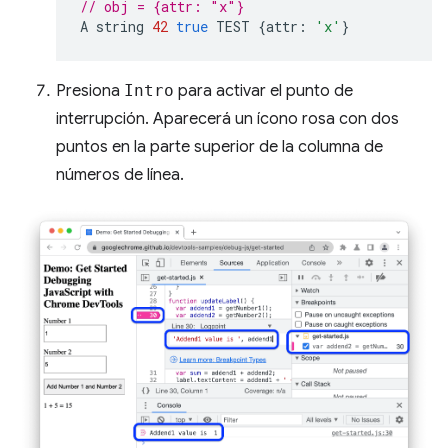
// obj = {attr: "x"}
A
string
42
true
TEST
{
attr
:
'x'
}
Presiona
Intro
para activar el punto de
interrupción. Aparecerá un ícono rosa con dos
puntos en la parte superior de la columna de
números de línea.