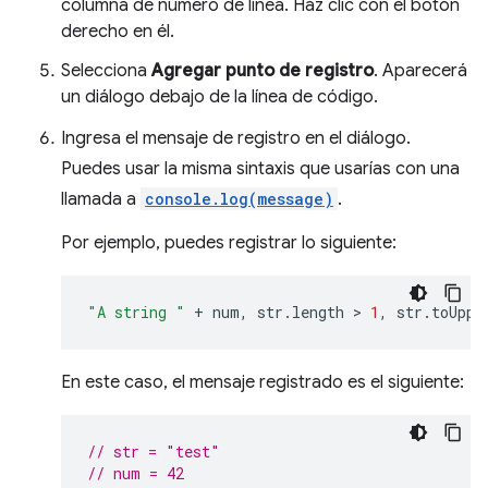
columna de número de línea. Haz clic con el botón
derecho en él.
Selecciona
Agregar punto de registro
. Aparecerá
un diálogo debajo de la línea de código.
Ingresa el mensaje de registro en el diálogo.
Puedes usar la misma sintaxis que usarías con una
llamada a
console.log(message)
.
Por ejemplo, puedes registrar lo siguiente:
"A string "
+
num
,
str
.
length
 > 
1
,
str
.
toUppe
En este caso, el mensaje registrado es el siguiente:
// str = "test"
// num = 42