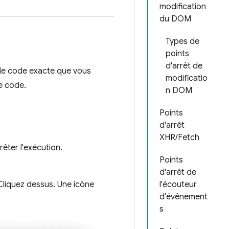
modification
du DOM
Types de
points
d'arrêt de
n de code exacte que vous
modificatio
de code.
n DOM
Points
d'arrêt
XHR/Fetch
rêter l'exécution.
Points
d'arrêt de
Cliquez dessus. Une icône
l'écouteur
d'événement
s