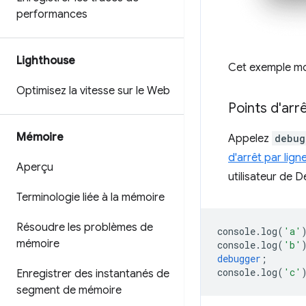
performances
Lighthouse
Cet exemple mon
Optimisez la vitesse sur le Web
Points d'arr
Mémoire
Appelez
debug
d'arrêt par lig
Aperçu
utilisateur de D
Terminologie liée à la mémoire
Résoudre les problèmes de
console
.
log
(
'a'
mémoire
console
.
log
(
'b'
debugger
;
console
.
log
(
'c'
Enregistrer des instantanés de
segment de mémoire