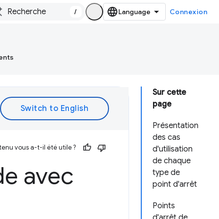
/
Connexion
ents
Sur cette
page
Présentation
des cas
enu vous a-t-il été utile ?
d'utilisation
de chaque
de avec
type de
point d'arrêt
Points
d'arrêt de