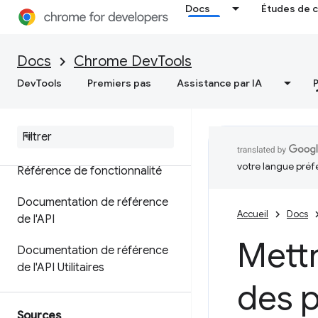
Docs
Études de 
Messages de journal
Exécuter JavaScript
Docs
Chrome DevTools
Regarder JavaScript en temps
DevTools
Premiers pas
Assistance par IA
réel
Mettre en forme les messages
et leur appliquer un style
votre langue préf
Référence de fonctionnalité
Documentation de référence
Accueil
Docs
de l'API
Mett
Documentation de référence
de l'API Utilitaires
des p
Sources