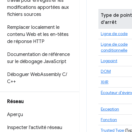
travail pour enregistrer les
modifications apportées aux
fichiers sources
Type de point
d'arrêt
Remplacer localement le
Ligne de code
contenu Web et les en-têtes
de réponse HTTP
Ligne de code
conditionnelle
Documentation de référence
Logpoint
sur le débogage Java
Script
DOM
Déboguer Web
Assembly C
/
C++
XHR
Écouteur d'évé
Réseau
Exception
Aperçu
Fonction
Inspecter l'activité réseau
Trusted Type
(Ty