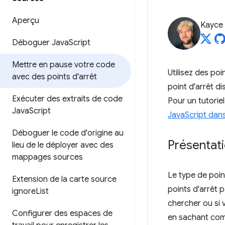
Aperçu
Kayce
Déboguer Java
Script
Mettre en pause votre code
Utilisez des po
avec des points d'arrêt
point d'arrêt di
Exécuter des extraits de code
Pour un tutorie
Java
Script
JavaScript dans
Déboguer le code d'origine au
Présentati
lieu de le déployer avec des
mappages sources
Le type de point
Extension de la carte source
points d'arrêt 
ignore
List
chercher ou si
Configurer des espaces de
en sachant comm