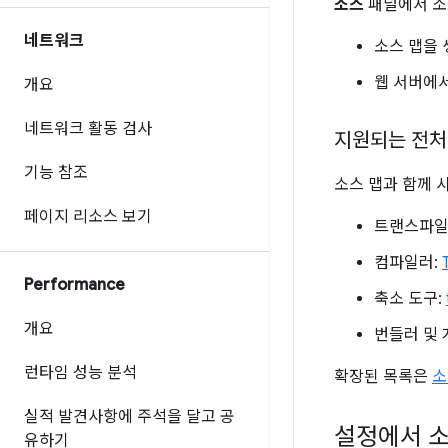
소스
패널에서 소
네트워크
소스 맵을 
웹 서버에서
개요
네트워크 활동 검사
지원되는 전처
기능 참조
소스 맵과 함께 
페이지 리소스 보기
트랜스파일
컴파일러:
Performance
축소 도구:
개요
번들러 및 
런타임 성능 분석
확장된 목록은
소
실적 발견사항에 주석을 달고 공
설정에서 소
유하기