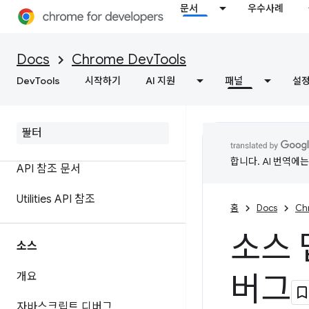
문서
우수사례
로그 메시지
자바스크립트 실행
Docs
Chrome DevTools
실시간으로 자바스크립트 보기
DevTools
시작하기
AI 지원
패널
설
메시지 서식 및 스타일 지정
기능 참조
합니다. AI 번역에
API 참조 문서
Utilities API 참조
홈
Docs
Ch
소스 
소스
버그
개요
자바스크립트 디버그