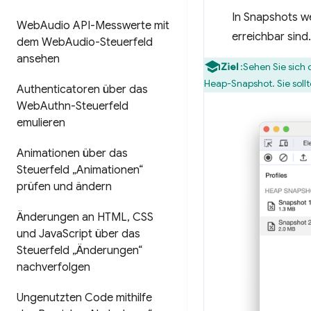
In Snapshots w
Web
Audio API-Messwerte mit
erreichbar sind
dem Web
Audio-Steuerfeld
ansehen
Ziel
:Sehen Sie sich
Heap-Snapshot. Sie soll
Authenticatoren über das
Web
Authn-Steuerfeld
emulieren
Animationen über das
Steuerfeld „Animationen“
prüfen und ändern
Änderungen an HTML
,
CSS
und Java
Script über das
Steuerfeld „Änderungen“
nachverfolgen
Ungenutzten Code mithilfe