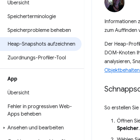
Übersicht
Speicherterminologie
Informationen 
Speicherprobleme beheben
zum Auffinden 
Heap-Snapshots aufzeichnen
Der Heap-Profil
DOM-Knoten Ihr
Zuordnungs-Profiler-Tool
analysieren, Sn
Objektbehalte
App
Schnapps
Übersicht
Fehler in progressiven Web-
So erstellen Si
Apps beheben
Öffnen Sie
Ansehen und bearbeiten
Speicher
.
Wählen Si