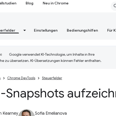
allstudien
Blog
Neu in Chrome
erfelder
Einstellungen
Bedienungshilfen
Für 
Google verwendet KI-Technologie, um Inhalte in Ihre
he zu übersetzen. KI-Übersetzungen können Fehler enthalten.
s
Chrome DevTools
Steuerfelder
-Snapshots aufzeic
n Kearney
Sofia Emelianova