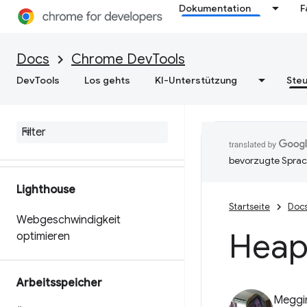
Dokumentation
F
Passen Sie Ihre
Leistungsdaten mit der
Extensible API an.
Docs
Chrome DevTools
Umsetzbare Informationen zur
DevTools
Los gehts
KI-Unterstützung
Steu
Leistung Ihrer Website
erhalten
Leistungstraces speichern
bevorzugte Sprac
Lighthouse
Startseite
Doc
Webgeschwindigkeit
Heap
optimieren
Arbeitsspeicher
Meggi