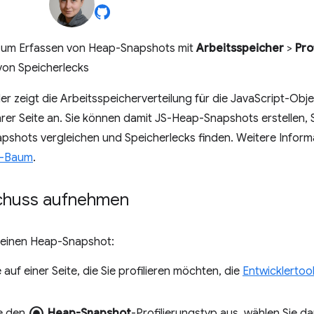
zum Erfassen von Heap-Snapshots mit
Arbeitsspeicher
>
Pro
von Speicherlecks
er zeigt die Arbeitsspeicherverteilung für die JavaScript-Obj
er Seite an. Sie können damit JS-Heap-Snapshots erstellen
apshots vergleichen und Speicherlecks finden. Weitere Inform
n-Baum
.
chuss aufnehmen
e einen Heap-Snapshot:
 auf einer Seite, die Sie profilieren möchten, die
Entwicklertoo
radio_button_checked
e den
Heap-Snapshot
-Profilierungstyp aus, wählen Sie d