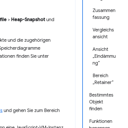
Zusammen
fassung
file
>
Heap-Snapshot
und
Vergleichs
ansicht
ekte und die zugehörigen
, Speicherdiagramme
Ansicht
ationen finden Sie unter
„Eindämmu
ng“
Bereich
„Retainer“
Bestimmtes
Objekt
finden
ls
und gehen Sie zum Bereich
Funktionen
ann eine JavaScript-VM-Instanz