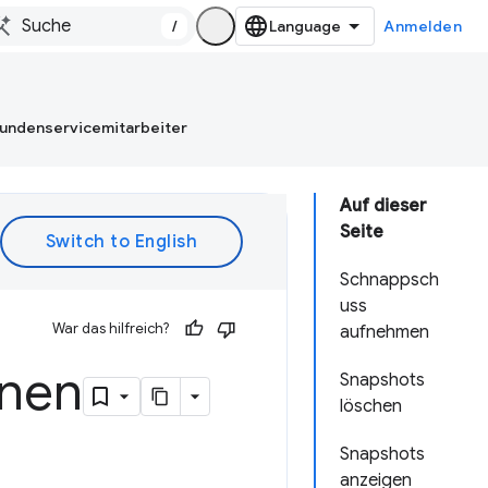
/
Anmelden
Kundenservicemitarbeiter
Auf dieser
Seite
Schnappsch
uss
War das hilfreich?
aufnehmen
hnen
Snapshots
löschen
Snapshots
anzeigen