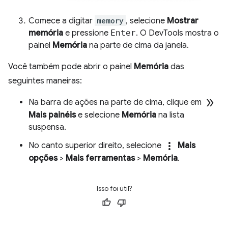
Comece a digitar
memory
, selecione
Mostrar
memória
e pressione
Enter
. O DevTools mostra o
painel
Memória
na parte de cima da janela.
Você também pode abrir o painel
Memória
das
seguintes maneiras:
double_arrow
Na barra de ações na parte de cima, clique em
Mais painéis
e selecione
Memória
na lista
suspensa.
more_vert
No canto superior direito, selecione
Mais
opções
>
Mais ferramentas
>
Memória
.
Isso foi útil?